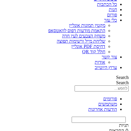
כל הכתבות
חנות
פורום
כלי עזר
מקטין תמונות אונליין
התאמת מודעות דפוס לוואטסאפ
משחק הצבעים לעין חדה
שליחת מייל ורשימות תפוצה
דחיסת PDF אונליין
חולל קוד QR
צור קשר
אודות
ערוץ היוטיוב
Search
Search
פורומים
משתמשים
הודעות אחרונות
תגיות
התראות