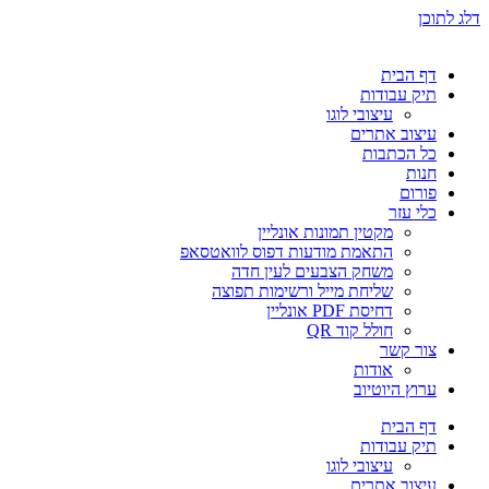
דלג לתוכן
דף הבית
תיק עבודות
עיצובי לוגו
עיצוב אתרים
כל הכתבות
חנות
פורום
כלי עזר
מקטין תמונות אונליין
התאמת מודעות דפוס לוואטסאפ
משחק הצבעים לעין חדה
שליחת מייל ורשימות תפוצה
דחיסת PDF אונליין
חולל קוד QR
צור קשר
אודות
ערוץ היוטיוב
דף הבית
תיק עבודות
עיצובי לוגו
עיצוב אתרים