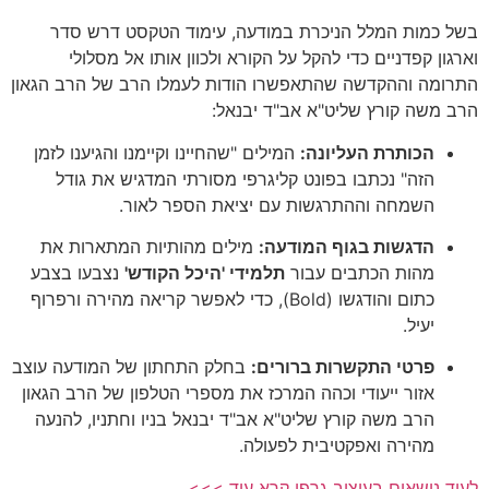
בשל כמות המלל הניכרת במודעה, עימוד הטקסט דרש סדר
וארגון קפדניים כדי להקל על הקורא ולכוון אותו אל מסלולי
התרומה וההקדשה שהתאפשרו הודות לעמלו הרב של הרב הגאון
הרב משה קורץ שליט"א אב"ד יבנאל:
הכותרת העליונה:
המילים "שהחיינו וקיימנו והגיענו לזמן
הזה" נכתבו בפונט קליגרפי מסורתי המדגיש את גודל
השמחה וההתרגשות עם יציאת הספר לאור.
הדגשות בגוף המודעה:
מילים מהותיות המתארות את
מהות הכתבים עבור
תלמידי 'היכל הקודש'
נצבעו בצבע
כתום והודגשו (Bold), כדי לאפשר קריאה מהירה ורפרוף
יעיל.
פרטי התקשרות ברורים:
בחלק התחתון של המודעה עוצב
אזור ייעודי וכהה המרכז את מספרי הטלפון של הרב הגאון
הרב משה קורץ שליט"א אב"ד יבנאל בניו וחתניו, להנעה
מהירה ואפקטיבית לפעולה.
לעוד נושאים בעיצוב גרפי קרא עוד >>>