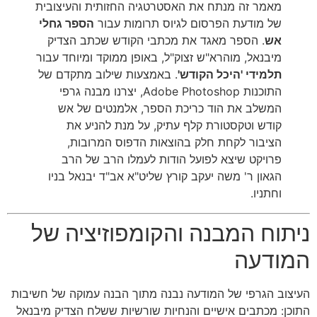
מאמר זה מנתח את האסטרטגיה החזותית והעיצובית
של מודעת הפרסום לגיוס תרומות עבור
הספר גחלי
אש
. הספר מאגד את מכתבי הקודש שכתב הצדיק
מיבנאל, מוהרא"ש זצוק"ל, באופן ממוקד ומיוחד עבור
תלמידי 'היכל הקודש'
. באמצעות שילוב מתקדם של
התוכנות Adobe Photoshop, יצרנו מבנה גרפי
המשלב את הוד כריכת הספר, אלמנטים של אש
קודש וטקסטורת קלף עתיק, על מנת להניע את
הציבור לקחת חלק בהוצאות הדפוס המרובות,
פרויקט שיצא לפועל הודות לעמלו הרב של הרב
הגאון ר' משה יעקב קורץ שליט"א אב"ד יבנאל בניו
וחתניו.
ניתוח המבנה והקומפוזיציה של
המודעה
העיצוב הגרפי של המודעה נבנה מתוך הבנה עמוקה של חשיבות
התוכן: מכתבים אישיים והנחיות שורשיות ששלח הצדיק מיבנאל