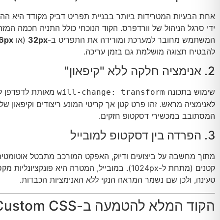
אחת הבעיות המטרידות ביותר בבניית תפריט דביק מקודד היא הה
ידי סרגל הניהול של וורדפרס. הקוד הנוכחי כולל התניה חכמה המז
המשתמש מחובר למערכת ומורידה את התפריט ב-
32px
(או
6px
להבטיח תצוגה מושלמת גם בזמן עריכה.
2. אנימציה חלקה ללא "קיפאון"
שימוש בתכונה
מאותת לדפדפן לה
will-change: transform
לאנימציה מראש. זהו פרט קטן אך קריטי המונע ריצודים וקיפאון ש
המסתובב במכשירי דסקטופ חזקים.
3. הפרדה בין דסקטופ למובייל
מתוך מחשבה על ביצועים ודיוק, האפקט המורכב מתבטל אוטומטי
קטנים (מתחת ל-1024px). במובייל, המטרה היא פונקציונלי
טעינה, ולכן שם נשמר המראה הנקי ללא האנימציות הכבדות.
הקוד המלא להטמעה ב-Custom CSS