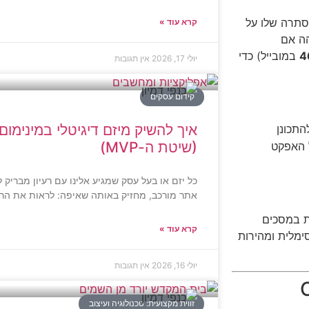
סתרה שלו על
קרא עוד »
הה אם
4
במובייל) כדי
יולי 17, 2026
אין תגובות
קידום עסקים
איך להשיק מיזם דיגיטלי במינימום 
תכונן
(שיטת ה-MVP)
ל האפקט
כל יזם או בעל עסק שמגיע אלינו עם רעיון מבריק 
אתר מורכב, מחזיק באותה שאיפה: לראות את הרעי
ת במסכים
קרא עוד »
ות מקסימלית ומהירות
יולי 16, 2026
אין תגובות
זווית מקצועית: טכנולוגיה ועיצוב