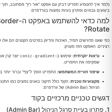
נלמד איך להטמיע תפריט דביק עם אפקט "אור רץ" מסתובב, תוך 
ביצועים גבוהים ופתרון בעיות נפוצות בוורדפרס.
למה כדאי להשתמש באפקט ה-r
Rotate?
כפי שאנו מדגישים תמיד, האיכות והדיוק בפרטים הקטנים הם אלו 
רציניים. האפקט הזה מעניק:
נראות יוקרתית:
שימוש ב-
יוצר קרן אור
conic-gradient
שמקיפה את התפריט.
שיפור חוויית המשתמש:
התפריט הופך ל"צף" וברור יותר בז
מקצועיות טכנית:
הקוד כולל תיקוני באגים נפוצים כמו התנג
הניהול (Admin Bar) של וורדפרס.
דגשים טכניים מרכזיים בקוד
1. פתרון בעיית סרגל הניהול (Admin Bar)