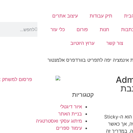
בית
תיק עבודות
עיצוב אתרים
תבות
חנות
פורום
כלי עזר
צור קשר
ערוץ היוטיוב
פיפת Admin Bar
בת
קטגוריות
איור דיגטלי
בניית האתר
אחד האלמנטים המרכזיים שמשדרגים את חוויית המשתמש באתר הוא ה-Sticky
מיתוג עסקי ואסטרטגיה
ישה, אך כאשר
עימוד ספרים
ה. במדריך זה