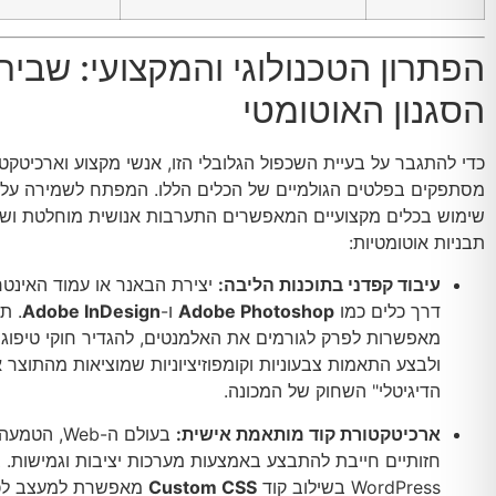
הפתרון הטכנולוגי והמקצועי: שביר
הסגנון האוטומטי
כדי להתגבר על בעיית השכפול הגלובלי הזו, אנשי מקצוע וארכיטקטי
מסתפקים בפלטים הגולמיים של הכלים הללו. המפתח לשמירה על ב
שימוש בכלים מקצועיים המאפשרים התערבות אנושית מוחלטת ושב
תבניות אוטומטיות:
עיבוד קפדני בתוכנות הליבה:
יצירת הבאנר או עמוד האינטר
דרך כלים כמו
Adobe Photoshop
ו-
Adobe InDesign
. ת
מאפשרות לפרק לגורמים את האלמנטים, להגדיר חוקי טיפוגר
ולבצע התאמות צבעוניות וקומפוזיציוניות שמוציאות מהתוצר 
הדיגיטלי" השחוק של המכונה.
ארכיטקטורת קוד מותאמת אישית:
בעולם ה-Web,
חזותיים חייבת להתבצע באמצעות מערכות יציבות וגמישות. בנ
WordPress בשילוב קוד
Custom CSS
מאפשרת למעצב לכ