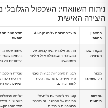
ניתוח השוואתי: השכפול הגלובלי מ
היצירה האישית
המאפיין
תוצר המבוסס על סגנון ה-AI
תוצר המבוסס על
החזותי
מותאם
מקור השפה
חתימה אלגוריתמית קבועה של
פיתוח שפת מות
הגרפית
המערכת המשוכפלת אצל מיליוני
בהתאם למטרות 
משתמשים.
הייחודיות של הע
מבנה
תבניות סימטריות קבועות ומבני
שבירת מוסכמות 
הקומפוזיציה
גריד אופייניים שהמודל נוטה
היררכיה דינמית
לחזור עליהם.
המושכת את העין
גמישות
קושי רב לשנות את ה"טעם"
שליטה אבסולוטית
מיתוגית
המובנה של המכונה, גם בעזרת
ריווח וטיפוגרפי
פרומפטים מורכבים.
ספר מותג נוקשה