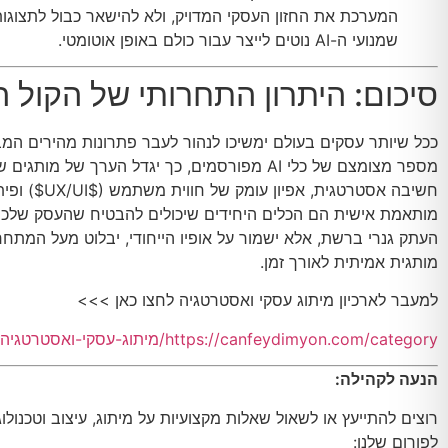
המערכת את החזון העסקי המדויק, ולא להישאר כבול לתצוגות 
שמנועי ה-AI נוטים לייצר עבור כולם באופן אוטומטי.
סיכום: היתרון התחרותי של הקול ה
ככל שיותר עסקים בעולם ימשיכו לנהור לעבר פתרונות מהירים המ
מספר מצומצם של כלי AI מפורסמים, כך יגדל הערך של מו
חשיבה אסטרטגית, אפיון עומק של חווית משתמש (
$UX/UI$
) ופי
מותאמת אישית הם הכלים היחידים שיכולים להבטיח שהעסק שלכם 
העתק גנרי ברשת, אלא ישמור על אופיו הייחודי, יבלוט מעל המתחרי
מותגית אמיתית לאורך זמן.
למעבר לארכיון מיתוג עסקי ואסטרטגיה לחצו כאן >>>
https://canfeydimyon.com/category/מיתוג-עסקי-ואסטרטגיה/
הנעה לקהילה:
רוצים להתייעץ או לשאול שאלות מקצועיות על מיתוג, עיצוב וטכנולו
לפורום שלנו: