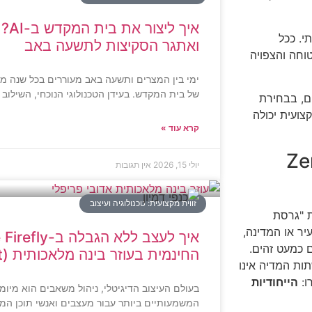
איך 
י. ככל
ואתגר הסקיצות לתשעה באב
 התוצאה הבטוחה והצפויה
ימי בין המצרים ותשעה באב מעוררים בכל שנה מ
של בית המקדש. בעידן הטכנולוגי הנוכחי, השילוב בין
ם, בבחירת
צועית יכולה
קרא עוד »
$Ze
יולי 15, 2026
אין תגובות
זווית מקצועית: טכנולוגיה ועיצוב
 "גרסת
ר או המדינה,
 כמעט זהים.
החינמית בעוזר בינה מלאכותית (AI Assistant)
ות המדיה אינו
ו:
הייחודיות
בעולם העיצוב הדיגיטלי, ניהול משאבים הוא מיומ
המשמעותיים ביותר עבור מעצבים ואנשי תוכן המ