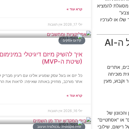
 מסוגלת להמציא
קרא עוד »
צבע"
שלו או לערכיו
יולי 17, 2026
אין תגובות
פיצוח המנגנון: ה"סגנון הפנימי" של ה-AI
קידום עסקים
איך להשיק מיזם דיגיטלי במינימום 
(שיטת ה-MVP)
של עיצובים, אתרים
גית מוכיחה
כל יזם או בעל עסק שמגיע אלינו עם רעיון מבריק 
 וקבוע, מעין
אתר מורכב, מחזיק באותה שאיפה: לראות את הרעי
קרא עוד »
יולי 16, 2026
אין תגובות
הכוונון של
" או "אסתטיים"
 רישום, שילובי
זווית מקצועית: טכנולוגיה ועיצוב