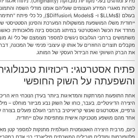
מידע ומותגים בעלי מקוריות מובהקת (inality
למרות מאגרי המידע העצומים שעליהם אומנו מודלי השפה והתמונו
בעולם (
$LLMs$
ו-
$Diffusion\ Models$
), כל כלי פיתח "חתימה 
ייחודית משלו המושפעת ממשקולות המערכת והסינון הסטטיסטי של
מחדד את הכשל האסטרטגי במיתוג מבוסס בינה מלאכותית: כאשר 
משתמשים ברחבי הגלוב
מקבלים תוצרים החוזרים על אותו קו עיצובי פנימי של המכונה, דבר
את הברק השיווקי ואת הבידול העסקי של המותג.
פתיח אסטרטגי: ריכוזיות טכנולוגית
והשפעתה על השוק החופשי
אחת התופעות המרתקות והמדאיגות ביותר בעידן הנוכחי היא הריכוז
היצירה הדיגיטליים. בעבר, כוחו של השוק נבע מביזור מוחלט – מילי
גרפיים, אסטרטגים ואנשי קריאייטיב ברחבי העולם פועלים בצורה ע
אחד מהם מושפע מטכניקה אישית ומתפיסת עולם ייחודית.
כיום, מרבית היצירה האוטומטית העולמית מתנקזת למספר קטן מאו
פלטפורמות ומודלים מובילים המשרתים מיליארדי בני אדם במקביל.