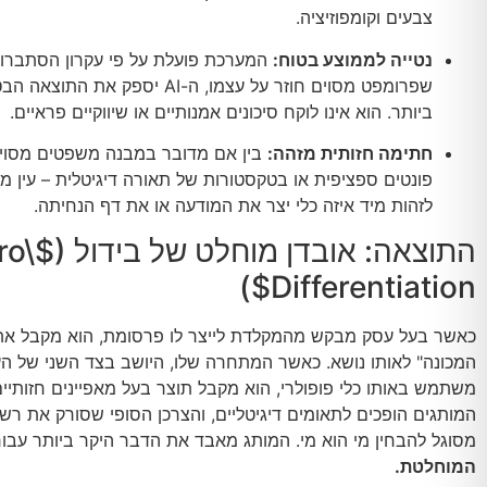
צבעים וקומפוזיציה.
נטייה לממוצע בטוח:
המערכת פועלת על פי עקרון הסתברות
שפרומפט מסוים חוזר על עצמו, ה-AI יספק את
ביותר. הוא אינו לוקח סיכונים אמנותיים או שיווקיים פראיים.
חתימה חזותית מזהה:
בין אם מדובר במבנה משפטים מסוי
פונטים ספציפית או בטקסטורות של תאורה דיגיטלית – עין מק
לזהות מיד איזה כלי יצר את המודעה או את דף הנחיתה.
התוצאה: אובדן מוחלט של בידול (
ro\
)
Differentiation$
כאשר בעל עסק מבקש מהמקלדת לייצר לו פרסומת, הוא מקבל את
המכונה" לאותו נושא. כאשר המתחרה שלו, היושב בצד השני של העי
משתמש באותו כלי פופולרי, הוא מקבל תוצר בעל מאפיינים חזותיים
המותגים הופכים לתאומים דיגיטליים, והצרכן הסופי שסורק את רשת
מסוגל להבחין מי הוא מי. המותג מאבד את הדבר היקר ביותר עבור
המוחלטת.