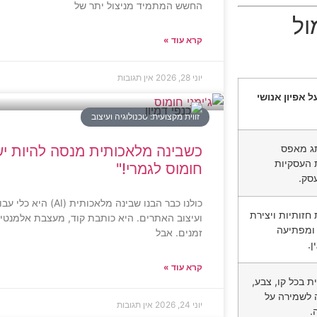
החשש המתמיד מניצול יתר של
ול
קרא עוד »
יוני 28, 2026
אין תגובות
 אפיון אנושי
זווית מקצועית: טכנולוגיה ועיצוב
ג מאפס
כשבינה מלאכותית מנסה להיות יש
העסקיות
חומוס לגמרי!"
סק.
כולנו כבר הבנו שבינה מ
חזותיות ויצירת
ועיצוב האתרים. היא כותבת קוד, מעצבת אלמנטי
 ומפתיעה
זמנים. אבל
.
קרא עוד »
 בכל קו, צבע,
ה לשמירה על
יוני 24, 2026
אין תגובות
.