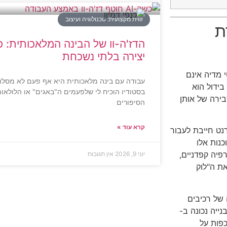
זווית מקצועית: טכנולוגיה ועיצוב
ת
הדז'ה-וו של הבינה המלאכותית: כש
יצירה בלתי נשכחת
 מדיה אינם
עבודה עם בינה מלאכותית היא אף פעם לא מסלול
ידול הוא
בסטודיו הוכיח לי שלפעמים ה"באגים" או הלולא
ירה של אותן
הסיפורים
קרא עוד »
נט חייבת לעבור
וכנות אלו
פיה קפדניים,
יוני 9, 2026
אין תגובות
את ה"לוק
 הטמעה של רכיבים
ייה נכונה ב-
פות על