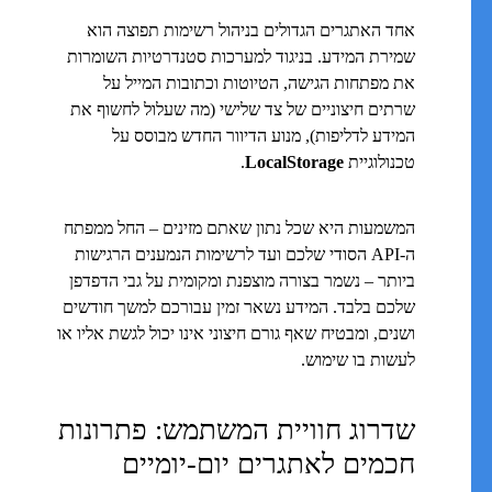
אחד האתגרים הגדולים בניהול רשימות תפוצה הוא
שמירת המידע. בניגוד למערכות סטנדרטיות השומרות
את מפתחות הגישה, הטיוטות וכתובות המייל על
שרתים חיצוניים של צד שלישי (מה שעלול לחשוף את
המידע לדליפות), מנוע הדיוור החדש מבוסס על
טכנולוגיית
LocalStorage
.
המשמעות היא שכל נתון שאתם מזינים – החל ממפתח
ה-API הסודי שלכם ועד לרשימות הנמענים הרגישות
ביותר – נשמר בצורה מוצפנת ומקומית על גבי הדפדפן
שלכם בלבד. המידע נשאר זמין עבורכם למשך חודשים
ושנים, ומבטיח שאף גורם חיצוני אינו יכול לגשת אליו או
לעשות בו שימוש.
שדרוג חוויית המשתמש: פתרונות
חכמים לאתגרים יום-יומיים