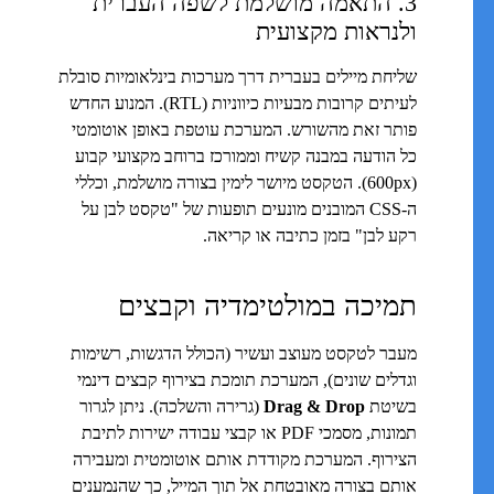
3. התאמה מושלמת לשפה העברית
ולנראות מקצועית
שליחת מיילים בעברית דרך מערכות בינלאומיות סובלת
לעיתים קרובות מבעיות כיווניות (RTL). המנוע החדש
פותר זאת מהשורש. המערכת עוטפת באופן אוטומטי
כל הודעה במבנה קשיח וממורכז ברוחב מקצועי קבוע
(600px). הטקסט מיושר לימין בצורה מושלמת, וכללי
ה-CSS המובנים מונעים תופעות של "טקסט לבן על
רקע לבן" בזמן כתיבה או קריאה.
תמיכה במולטימדיה וקבצים
מעבר לטקסט מעוצב ועשיר (הכולל הדגשות, רשימות
וגדלים שונים), המערכת תומכת בצירוף קבצים דינמי
בשיטת
Drag & Drop
(גרירה והשלכה). ניתן לגרור
תמונות, מסמכי PDF או קבצי עבודה ישירות לתיבת
הצירוף. המערכת מקודדת אותם אוטומטית ומעבירה
אותם בצורה מאובטחת אל תוך המייל, כך שהנמענים